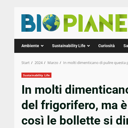
Zum
Inhalt
springen
Ambiente
Sustainability Life
Curiosità
Sa
Start
2024
Marzo
In molti dimenticano di pulire questa p
Sustainability Life
In molti dimenticano
del frigorifero, ma 
così le bollette si