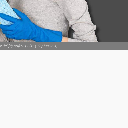
del frigorifero pulire (Biopianeta.it)