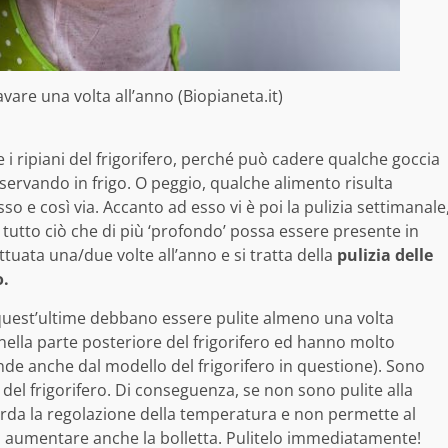
avare una volta all’anno (Biopianeta.it)
 ripiani del frigorifero, perché può cadere qualche goccia
servando in frigo. O peggio, qualche alimento risulta
so e così via. Accanto ad esso vi è poi la pulizia settimanale
 tutto ciò che di più ‘profondo’ possa essere presente in
ttuata una/due volte all’anno e si tratta della
pulizia delle
o.
quest’ultime debbano essere pulite almeno una volta
ella parte posteriore del frigorifero ed hanno molto
de anche dal modello del frigorifero in questione). Sono
el frigorifero. Di conseguenza, se non sono pulite alla
tarda la regolazione della temperatura e non permette al
ad aumentare anche la bolletta. Pulitelo immediatamente!