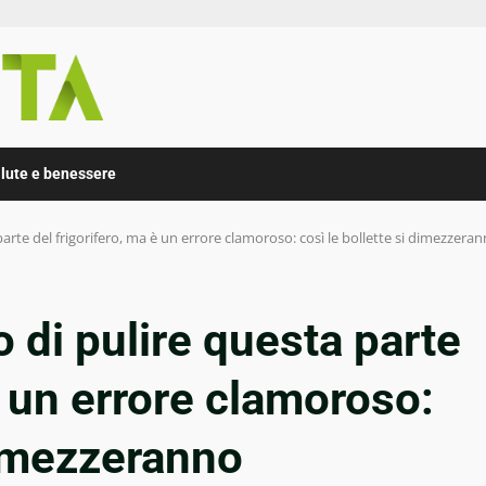
lute e benessere
arte del frigorifero, ma è un errore clamoroso: così le bollette si dimezzera
 di pulire questa parte
è un errore clamoroso:
 dimezzeranno