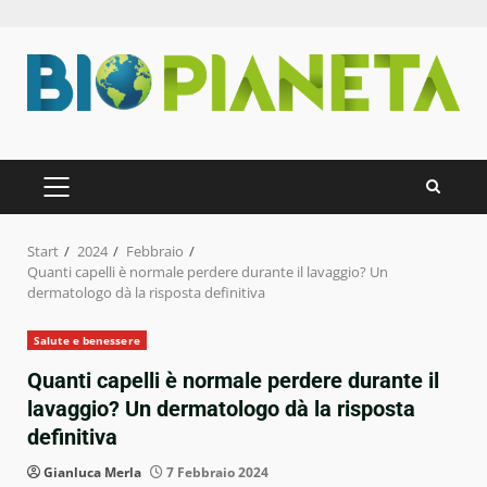
Zum
Inhalt
springen
PRIMÄRES
MENÜ
Start
2024
Febbraio
Quanti capelli è normale perdere durante il lavaggio? Un
dermatologo dà la risposta definitiva
Salute e benessere
Quanti capelli è normale perdere durante il
lavaggio? Un dermatologo dà la risposta
definitiva
Gianluca Merla
7 Febbraio 2024