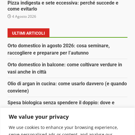
Pizza indigesta e sete eccessiva: perché succede e
come evitarlo
4 Agosto 2026
ULTIMI ARTICOLI
Orto domestico in agosto 2026: cosa seminare,
raccogliere e preparare per l’autunno
Orto domestico in balcone: come coltivare verdure in
vasi anche in città
Olio di argan in cucina: come usarlo davvero (e quando
conviene)
Spesa biologica senza spendere il doppio: dove e
come conviene
We value your privacy
Spesa biologica senza spendere il doppio: strategie
We use cookies to enhance your browsing experience,
concrete
serve personalised ads or content, and analyse our