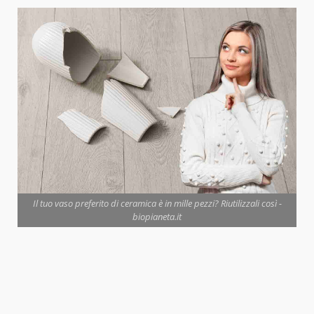
Il tuo vaso preferito di ceramica è in mille pezzi? Riutilizzali così -
biopianeta.it