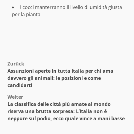
I cocci manterranno il livello di umidità giusta
per la pianta.
Beitragsnavigation
Zurück
Assunzioni aperte in tutta Italia per chi ama
davvero gli animali: le posizioni e come
candidarti
Weiter
La classifica delle città più amate al mondo
riserva una brutta sorpresa: L’Italia non é
neppure sul podio, ecco quale vince a mani basse