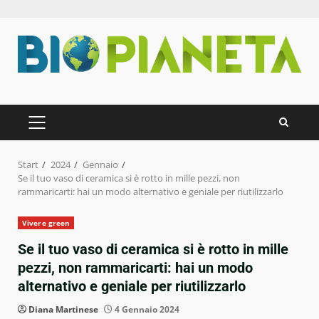
Zum
Inhalt
springen
PRIMÄRES
MENÜ
Start
2024
Gennaio
Se il tuo vaso di ceramica si è rotto in mille pezzi, non
rammaricarti: hai un modo alternativo e geniale per riutilizzarlo
Vivere green
Se il tuo vaso di ceramica si è rotto in mille
pezzi, non rammaricarti: hai un modo
alternativo e geniale per riutilizzarlo
Diana Martinese
4 Gennaio 2024