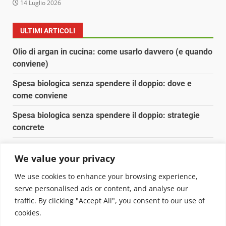
14 Luglio 2026
ULTIMI ARTICOLI
Olio di argan in cucina: come usarlo davvero (e quando
conviene)
Spesa biologica senza spendere il doppio: dove e
come conviene
Spesa biologica senza spendere il doppio: strategie
concrete
Orto domestico per principianti: cosa coltivare in 2 mq
We value your privacy
Pulizia naturale della casa: 3 ingredienti che
We use cookies to enhance your browsing experience,
sostituiscono 10 prodotti chimici
serve personalised ads or content, and analyse our
traffic. By clicking "Accept All", you consent to our use of
Copyright © 2025 Biopianeta.it proprietà di Jws Media
cookies.
Srl - Via Cavour 310 - 00184 Roma - P.Iva 17132921002