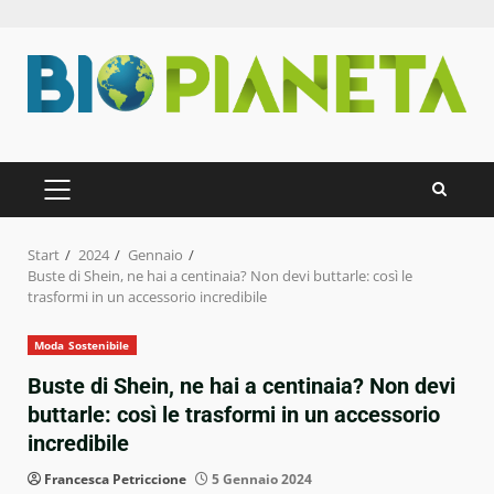
Zum
Inhalt
springen
PRIMÄRES
MENÜ
Start
2024
Gennaio
Buste di Shein, ne hai a centinaia? Non devi buttarle: così le
trasformi in un accessorio incredibile
Moda Sostenibile
Buste di Shein, ne hai a centinaia? Non devi
buttarle: così le trasformi in un accessorio
incredibile
Francesca Petriccione
5 Gennaio 2024