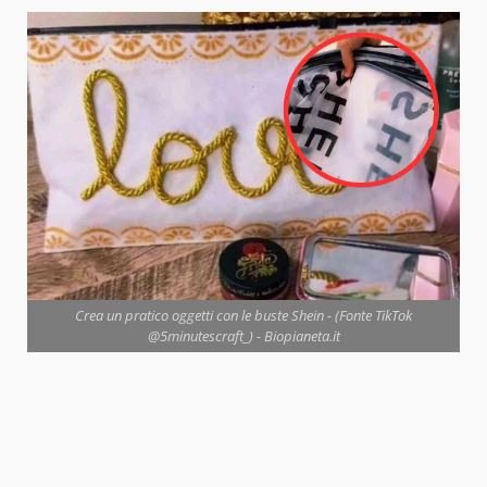
Crea un pratico oggetti con le buste Shein - (Fonte TikTok
@5minutescraft_) - Biopianeta.it