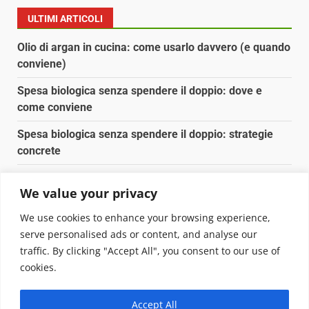
ULTIMI ARTICOLI
Olio di argan in cucina: come usarlo davvero (e quando
conviene)
Spesa biologica senza spendere il doppio: dove e
come conviene
Spesa biologica senza spendere il doppio: strategie
concrete
Orto domestico per principianti: cosa coltivare in 2 mq
We value your privacy
Pulizia naturale della casa: 3 ingredienti che
We use cookies to enhance your browsing experience,
sostituiscono 10 prodotti chimici
serve personalised ads or content, and analyse our
traffic. By clicking "Accept All", you consent to our use of
Copyright © 2025 Biopianeta.it proprietà di Jws Media
cookies.
Srl - Via Cavour 310 - 00184 Roma - P.Iva 17132921002
Questo blog non è una testata giornalistica, in quanto
Accept All