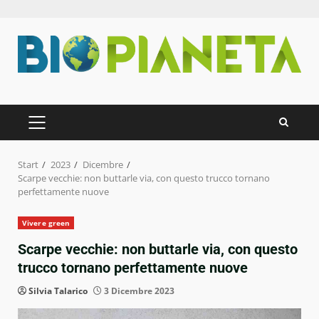
Zum
Inhalt
springen
PRIMÄRES
MENÜ
Start
2023
Dicembre
Scarpe vecchie: non buttarle via, con questo trucco tornano
perfettamente nuove
Vivere green
Scarpe vecchie: non buttarle via, con questo
trucco tornano perfettamente nuove
Silvia Talarico
3 Dicembre 2023