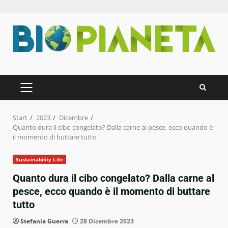
Zum
Inhalt
springen
PRIMÄRES
MENÜ
Start
2023
Dicembre
Quanto dura il cibo congelato? Dalla carne al pesce, ecco quando è
il momento di buttare tutto
Sustainability Life
Quanto dura il cibo congelato? Dalla carne al
pesce, ecco quando è il momento di buttare
tutto
Stefania Guerra
28 Dicembre 2023