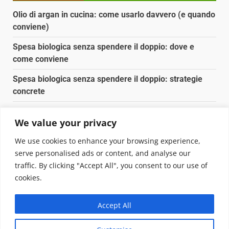
Olio di argan in cucina: come usarlo davvero (e quando
conviene)
Spesa biologica senza spendere il doppio: dove e
come conviene
Spesa biologica senza spendere il doppio: strategie
concrete
Orto domestico per principianti: cosa coltivare in 2 mq
We value your privacy
Pulizia naturale della casa: 3 ingredienti che
We use cookies to enhance your browsing experience,
sostituiscono 10 prodotti chimici
serve personalised ads or content, and analyse our
traffic. By clicking "Accept All", you consent to our use of
Copyright © 2025 Biopianeta.it proprietà di Jws Media
cookies.
Srl - Via Cavour 310 - 00184 Roma - P.Iva 17132921002
Questo blog non è una testata giornalistica, in quanto
Accept All
viene aggiornato senza alcuna periodicità. Non può
pertanto considerarsi un prodotto editoriale ai sensi