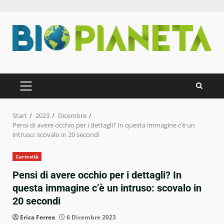
Zum
Inhalt
springen
PRIMÄRES
MENÜ
Start
2023
Dicembre
Pensi di avere occhio per i dettagli? In questa immagine c’è un
intruso: scovalo in 20 secondi
Curiosità
Pensi di avere occhio per i dettagli? In
questa immagine c’è un intruso: scovalo in
20 secondi
Erica Ferrea
6 Dicembre 2023