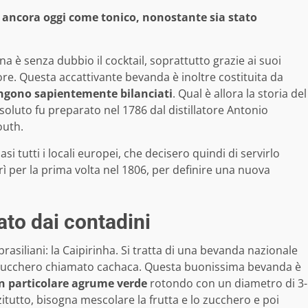
to ancora oggi come tonico, nonostante sia stato
 è senza dubbio il cocktail, soprattutto grazie ai suoi
ore. Questa accattivante bevanda è inoltre costituita da
ngono sapientemente bilanciati
. Qual è allora la storia del
ssoluto fu preparato nel 1786 dal distillatore Antonio
outh.
i tutti i locali europei, che decisero quindi di servirlo
rì per la prima volta nel 1806, per definire una nuova
tato dai contadini
brasiliani: la Caipirinha. Si tratta di una bevanda nazionale
a zucchero chiamato cachaca. Questa buonissima bevanda è
n particolare agrume verde
rotondo con un diametro di 3-
itutto, bisogna mescolare la frutta e lo zucchero e poi