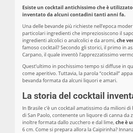
Esiste un cocktail antichissimo che è utilizza
inventato da alcuni contadini tanti anni fa.
Una delle bevande più richieste nell’epoca moderna
particolari ingredienti che impreziosiscono il sap
ingredienti alcolici o analcolici e da aromi,
che ve
famoso cocktail? Secondo gli storici, il primo in a
Carpano, il quale inventò l’apprezzatissimo verm
Quest’ultimo in pochissimo tempo si diffuse in quas
come aperitivo. Tuttavia, la parola “cocktail” appa
bevanda formata da alcuni liquori e amari.
La storia del cocktail inven
In Brasile c’è un cocktail amatissimo da milioni di 
di San Paolo, contenente un liquore di canna d
inoltre formata dallo zucchero e dal lime,
che è u
6 cm. Come si prepara allora la Caipirinha? Innanz