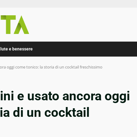
lute e benessere
ra oggi come tonico: la storia di un cocktail freschissimo
ini e usato ancora oggi
ia di un cocktail