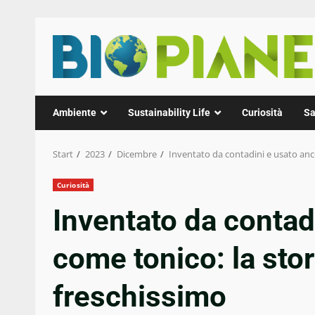
Zum
Inhalt
springen
Ambiente
Sustainability Life
Curiosità
Sa
Start
2023
Dicembre
Inventato da contadini e usato anco
Curiosità
Inventato da contad
come tonico: la stor
freschissimo