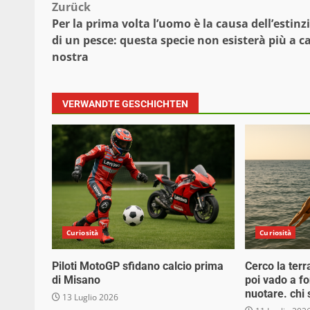
Beitragsnavigation
Zurück
Per la prima volta l’uomo è la causa dell’estinz
di un pesce: questa specie non esisterà più a c
nostra
VERWANDTE GESCHICHTEN
Curiosità
Curiosità
Piloti MotoGP sfidano calcio prima
Cerco la terr
di Misano
poi vado a f
nuotare. chi
13 Luglio 2026