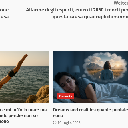
Weite
ione
Allarme degli esperti, entro il 2050 i morti pe
ausa
questa causa quadruplicherann
Curiosità
a e mi tuffo in mare ma
Dreams and realities quante puntate
ondo perché non so
sono
 sono
10 Luglio 2026