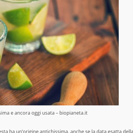
sima e ancora oggi usata – biopianeta.it
esta ha un’origine antichissima, anche se la data esatta dell