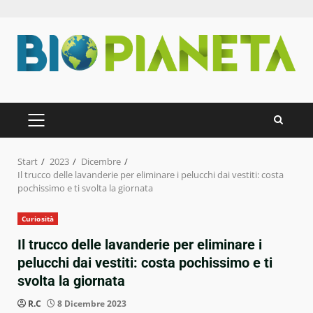
Zum
Inhalt
springen
PRIMÄRES
MENÜ
Start
2023
Dicembre
Il trucco delle lavanderie per eliminare i pelucchi dai vestiti: costa
pochissimo e ti svolta la giornata
Curiosità
Il trucco delle lavanderie per eliminare i
pelucchi dai vestiti: costa pochissimo e ti
svolta la giornata
R.C
8 Dicembre 2023