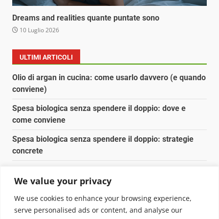
Dreams and realities quante puntate sono
10 Luglio 2026
ULTIMI ARTICOLI
Olio di argan in cucina: come usarlo davvero (e quando
conviene)
Spesa biologica senza spendere il doppio: dove e
come conviene
Spesa biologica senza spendere il doppio: strategie
concrete
Orto domestico per principianti: cosa coltivare in 2 mq
We value your privacy
Pulizia naturale della casa: 3 ingredienti che
We use cookies to enhance your browsing experience,
sostituiscono 10 prodotti chimici
serve personalised ads or content, and analyse our