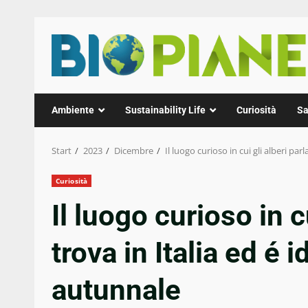
Zum
Inhalt
springen
Ambiente
Sustainability Life
Curiosità
Sa
Start
2023
Dicembre
Il luogo curioso in cui gli alberi par
Curiosità
Il luogo curioso in c
trova in Italia ed é 
autunnale