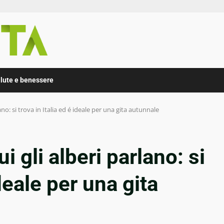
lute e benessere
lano: si trova in Italia ed é ideale per una gita autunnale
ui gli alberi parlano: si
ideale per una gita