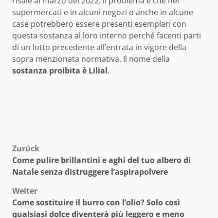
risale al marzo del 2022: il problema è che nei
supermercati e in alcuni negozi o anche in alcune
case potrebbero essere presenti esemplari con
questa sostanza al loro interno perché facenti parti
di un lotto precedente all’entrata in vigore della
sopra menzionata normativa. Il nome della
sostanza proibita è Lilial
.
Beitragsnavigation
Zurück
Come pulire brillantini e aghi del tuo albero di
Natale senza distruggere l’aspirapolvere
Weiter
Come sostituire il burro con l’olio? Solo così
qualsiasi dolce diventerà più leggero e meno