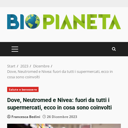
Zum
Inhalt
springen
PRIMÄRES
MENÜ
Start
2023
Dicembre
Dove, Neutromed e Nivea: fuori da tutti i supermercati, ecco in
cosa sono coinvolti
Salute e benessere
Dove, Neutromed e Nivea: fuori da tutti i
supermercati, ecco in cosa sono coinvolti
Francesca Bedini
26 Dicembre 2023