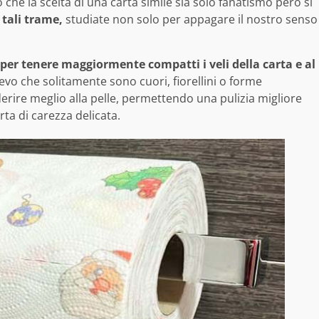
 che la scelta di una carta simile sia solo fanatismo però si
 tali trame,
studiate non solo per appagare il nostro senso
 per tenere maggiormente compatti i veli della carta e al
ilievo che solitamente sono cuori, fiorellini o forme
erire meglio alla pelle, permettendo una pulizia migliore
rta di carezza delicata.