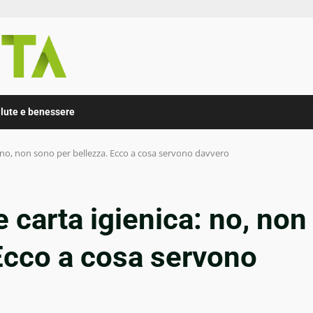
lute e benessere
a: no, non sono per bellezza. Ecco a cosa servono davvero
e carta igienica: no, non
Ecco a cosa servono