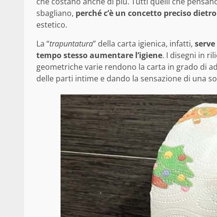
che costano anche di più. Tutti quelli che pensano
sbagliano,
perché c’è un concetto preciso dietro
estetico.
La “
trapuntatura
” della carta igienica, infatti,
serve
tempo stesso aumentare l’igiene
. I disegni in r
geometriche varie rendono la carta in grado di ad
delle parti intime e dando la sensazione di una so