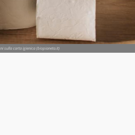
i sulla carta igienica (biopianeta.it)