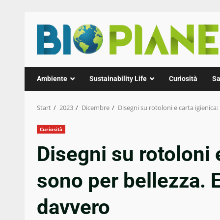
Zum
Inhalt
springen
Ambiente
Sustainability Life
Curiosità
Sa
Start
2023
Dicembre
Disegni su rotoloni e carta igienic
Curiosità
Disegni su rotoloni 
sono per bellezza. 
davvero