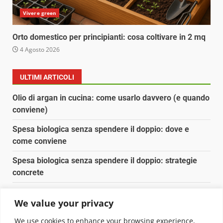
Vivere green
Orto domestico per principianti: cosa coltivare in 2 mq
4 Agosto 2026
ULTIMI ARTICOLI
Olio di argan in cucina: come usarlo davvero (e quando
conviene)
Spesa biologica senza spendere il doppio: dove e
come conviene
Spesa biologica senza spendere il doppio: strategie
concrete
Orto domestico per principianti: cosa coltivare in 2 mq
We value your privacy
Pulizia naturale della casa: 3 ingredienti che
We use cookies to enhance your browsing experience,