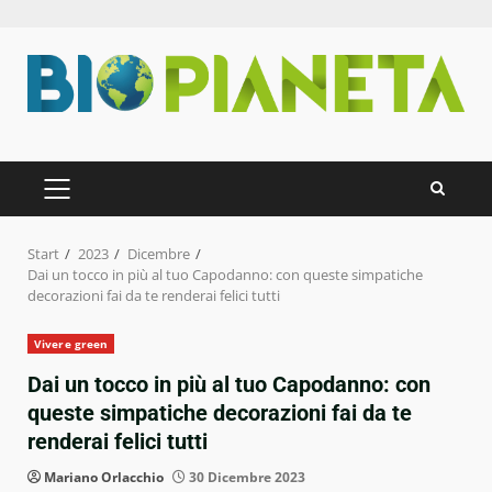
Zum
Inhalt
springen
PRIMÄRES
MENÜ
Start
2023
Dicembre
Dai un tocco in più al tuo Capodanno: con queste simpatiche
decorazioni fai da te renderai felici tutti
Vivere green
Dai un tocco in più al tuo Capodanno: con
queste simpatiche decorazioni fai da te
renderai felici tutti
Mariano Orlacchio
30 Dicembre 2023