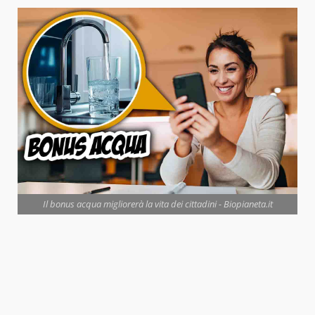
Il bonus acqua migliorerà la vita dei cittadini - Biopianeta.it