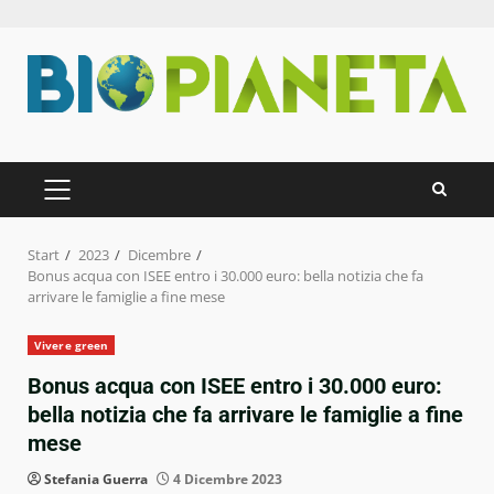
Zum
Inhalt
springen
PRIMÄRES
MENÜ
Start
2023
Dicembre
Bonus acqua con ISEE entro i 30.000 euro: bella notizia che fa
arrivare le famiglie a fine mese
Vivere green
Bonus acqua con ISEE entro i 30.000 euro:
bella notizia che fa arrivare le famiglie a fine
mese
Stefania Guerra
4 Dicembre 2023