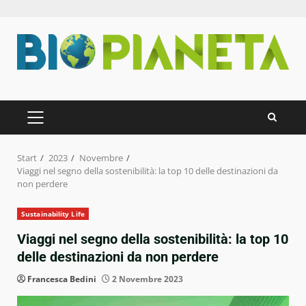
Zum
Inhalt
springen
PRIMÄRES
MENÜ
Start
2023
Novembre
Viaggi nel segno della sostenibilità: la top 10 delle destinazioni da
non perdere
Sustainability Life
Viaggi nel segno della sostenibilità: la top 10
delle destinazioni da non perdere
Francesca Bedini
2 Novembre 2023