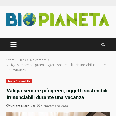
Zum
Inhalt
springen
PRIMÄRES
MENÜ
Start
2023
Novembre
Valigia sempre più green, oggetti sostenibili irrinunciabili durante
una vacanza
Moda Sostenibile
Valigia sempre più green, oggetti sostenibili
irrinunciabili durante una vacanza
Chiara Ricchiuti
4 Novembre 2023