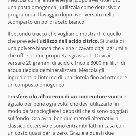
mescola con grande energia. Dopo aver ottenuto
una pasta omogenea , utilizzala come detersivo e
programma il lavaggio dopo aver versato nello
scomparto un po’ di aceto bianco.
Il secondo trucco che vogliamo mostrarti è quello
che prevede
l’utilizzo dell’acido citrico
. Si tratta di
una polvere bianca che viene ricavata dagli agrumi e
che offre ottime proprietà sgrassanti. Dovrai
versare 20 grammi di acido citrico e 8000 millilitri di
acqua tiepida demineralizzata. Mescola gli
ingredienti all’interno di una ciotola fino ad ottenere
un composto omogeneo.
Trasferiscilo all’interno di un contenitore vuoto
e
agitalo per bene ogni volta che devi utilizzarlo, in
modo da far sciogliere i depositi che si sono poggiati
sul fondo. Ora avrai ben due metodi alternativi al
classico detersivo e sono entrambi fatti in casa con
un costo quasi pari a zero. Grazie a questi due