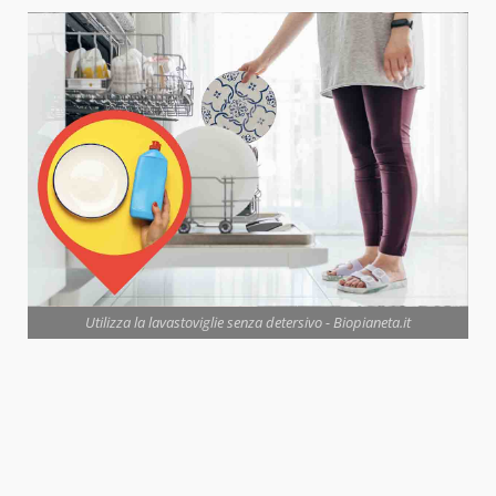
Utilizza la lavastoviglie senza detersivo - Biopianeta.it