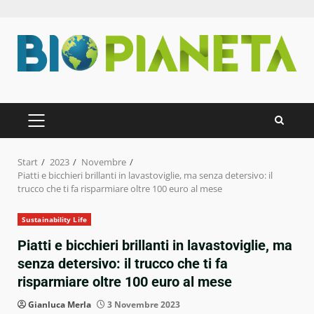
Zum
Inhalt
springen
PRIMÄRES
MENÜ
Start
2023
Novembre
Piatti e bicchieri brillanti in lavastoviglie, ma senza detersivo: il
trucco che ti fa risparmiare oltre 100 euro al mese
Sustainability Life
Piatti e bicchieri brillanti in lavastoviglie, ma
senza detersivo: il trucco che ti fa
risparmiare oltre 100 euro al mese
Gianluca Merla
3 Novembre 2023