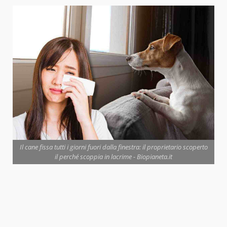
Il cane fissa tutti i giorni fuori dalla finestra: il proprietario scoperto
il perché scoppia in lacrime - Biopianeta.it