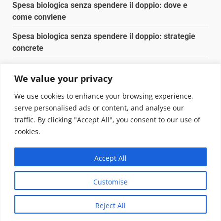
Spesa biologica senza spendere il doppio: dove e
come conviene
Spesa biologica senza spendere il doppio: strategie
concrete
Orto domestico per principianti: cosa coltivare in 2 mq
We value your privacy
Pulizia naturale della casa: 3 ingredienti che
We use cookies to enhance your browsing experience,
sostituiscono 10 prodotti chimici
serve personalised ads or content, and analyse our
traffic. By clicking "Accept All", you consent to our use of
Copyright © 2025 Biopianeta.it proprietà di Jws Media
cookies.
Srl - Via Cavour 310 - 00184 Roma - P.Iva 17132921002
Questo blog non è una testata giornalistica, in quanto
Accept All
viene aggiornato senza alcuna periodicità. Non può
pertanto considerarsi un prodotto editoriale ai sensi
Customise
della legge n. 62 del 07.03.2001
|
DarkNews
von AF
themes.
Reject All