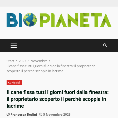
Zum
Inhalt
springen
PRIMÄRES
MENÜ
Start
2023
Novembre
Il cane fissa tutti i giorni fuori dalla finestra: il proprietario
scoperto il perché scoppia in lacrime
Curiosità
Il cane fissa tutti i giorni fuori dalla finestra:
il proprietario scoperto il perché scoppia in
lacrime
Francesca Bedini
5 Novembre 2023