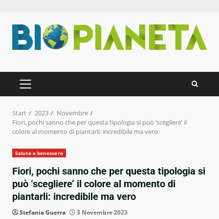
Zum
Inhalt
springen
PRIMÄRES
MENÜ
Start
2023
Novembre
Fiori, pochi sanno che per questa tipologia si può ‘scegliere’ il
colore al momento di piantarli: incredibile ma vero
Salute e benessere
Fiori, pochi sanno che per questa tipologia si
può ‘scegliere’ il colore al momento di
piantarli: incredibile ma vero
Stefania Guerra
3 Novembre 2023