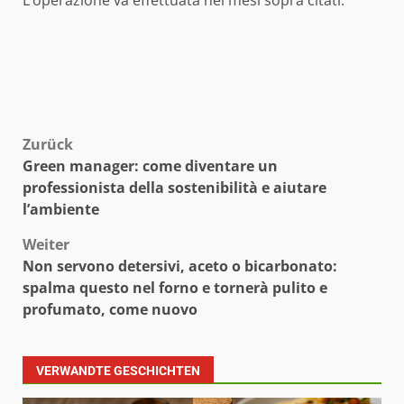
L’operazione va effettuata nei mesi sopra citati.
Beitragsnavigation
Zurück
Green manager: come diventare un
professionista della sostenibilità e aiutare
l’ambiente
Weiter
Non servono detersivi, aceto o bicarbonato:
spalma questo nel forno e tornerà pulito e
profumato, come nuovo
VERWANDTE GESCHICHTEN