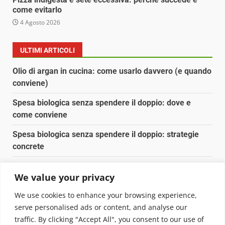
come evitarlo
4 Agosto 2026
ULTIMI ARTICOLI
Olio di argan in cucina: come usarlo davvero (e quando
conviene)
Spesa biologica senza spendere il doppio: dove e
come conviene
Spesa biologica senza spendere il doppio: strategie
concrete
Orto domestico per principianti: cosa coltivare in 2 mq
We value your privacy
Pulizia naturale della casa: 3 ingredienti che
We use cookies to enhance your browsing experience,
sostituiscono 10 prodotti chimici
serve personalised ads or content, and analyse our
traffic. By clicking "Accept All", you consent to our use of