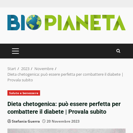
Zum
Inhalt
springen
PRIMÄRES
MENÜ
Start
2023
Novembre
Dieta chetogenica: può essere perfetta per combattere il diabete |
Provala subito
Salute e benessere
Dieta chetogenica: può essere perfetta per
combattere il diabete | Provala subito
Stefania Guerra
20 Novembre 2023