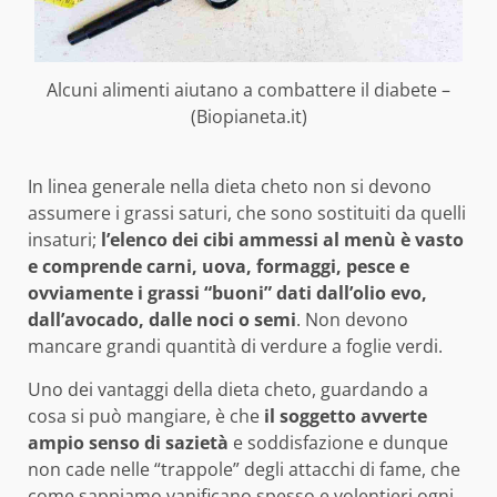
Alcuni alimenti aiutano a combattere il diabete –
(Biopianeta.it)
In linea generale nella dieta cheto non si devono
assumere i grassi saturi, che sono sostituiti da quelli
insaturi;
l’elenco dei cibi ammessi al menù è vasto
e comprende carni, uova, formaggi, pesce e
ovviamente i grassi “buoni” dati dall’olio evo,
dall’avocado, dalle noci o semi
. Non devono
mancare grandi quantità di verdure a foglie verdi.
Uno dei vantaggi della dieta cheto, guardando a
cosa si può mangiare, è che
il soggetto avverte
ampio senso di sazietà
e soddisfazione e dunque
non cade nelle “trappole” degli attacchi di fame, che
come sappiamo vanificano spesso e volentieri ogni