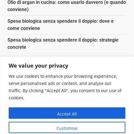
Olio di argan in cucina: come usarlo davvero (e quando
conviene)
Spesa biologica senza spendere il doppio: dove e
come conviene
Spesa biologica senza spendere il doppio: strategie
concrete
Orto domestico per principianti: cosa coltivare in 2 mq
We value your privacy
Pulizia naturale della casa: 3 ingredienti che
We use cookies to enhance your browsing experience,
sostituiscono 10 prodotti chimici
serve personalised ads or content, and analyse our
traffic. By clicking "Accept All", you consent to our use of
Copyright © 2025 Biopianeta.it proprietà di Jws Media
cookies.
Srl - Via Cavour 310 - 00184 Roma - P.Iva 17132921002
Questo blog non è una testata giornalistica, in quanto
Accept All
viene aggiornato senza alcuna periodicità. Non può
pertanto considerarsi un prodotto editoriale ai sensi
Customise
della legge n. 62 del 07.03.2001
|
DarkNews
von AF