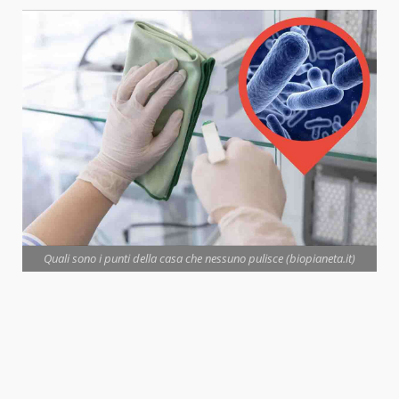
Quali sono i punti della casa che nessuno pulisce (biopianeta.it)