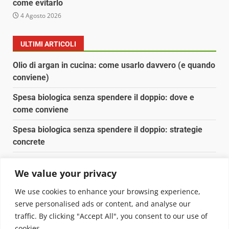
come evitarlo
4 Agosto 2026
ULTIMI ARTICOLI
Olio di argan in cucina: come usarlo davvero (e quando
conviene)
Spesa biologica senza spendere il doppio: dove e
come conviene
Spesa biologica senza spendere il doppio: strategie
concrete
Orto domestico per principianti: cosa coltivare in 2 mq
We value your privacy
Pulizia naturale della casa: 3 ingredienti che
We use cookies to enhance your browsing experience,
sostituiscono 10 prodotti chimici
serve personalised ads or content, and analyse our
traffic. By clicking "Accept All", you consent to our use of
Copyright © 2025 Biopianeta.it proprietà di Jws Media
cookies.