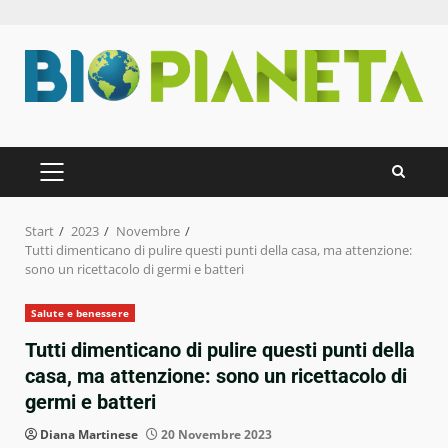
Zum
Inhalt
springen
PRIMÄRES
MENÜ
Start
2023
Novembre
Tutti dimenticano di pulire questi punti della casa, ma attenzione:
sono un ricettacolo di germi e batteri
Salute e benessere
Tutti dimenticano di pulire questi punti della
casa, ma attenzione: sono un ricettacolo di
germi e batteri
Diana Martinese
20 Novembre 2023