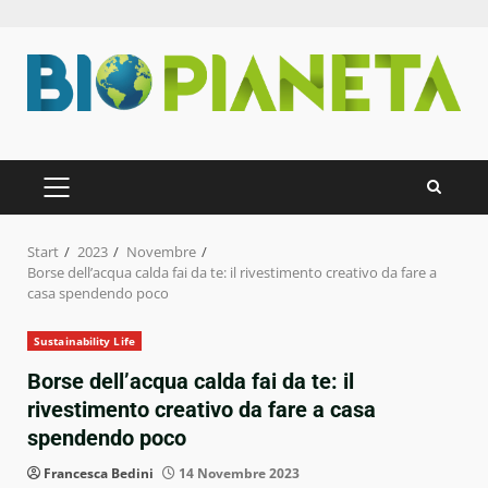
Zum
Inhalt
springen
PRIMÄRES
MENÜ
Start
2023
Novembre
Borse dell’acqua calda fai da te: il rivestimento creativo da fare a
casa spendendo poco
Sustainability Life
Borse dell’acqua calda fai da te: il
rivestimento creativo da fare a casa
spendendo poco
Francesca Bedini
14 Novembre 2023