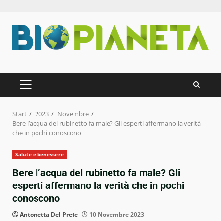
Zum
Inhalt
springen
PRIMÄRES
MENÜ
Start
2023
Novembre
Bere l’acqua del rubinetto fa male? Gli esperti affermano la verità
che in pochi conoscono
Salute e benessere
Bere l’acqua del rubinetto fa male? Gli
esperti affermano la verità che in pochi
conoscono
Antonetta Del Prete
10 Novembre 2023