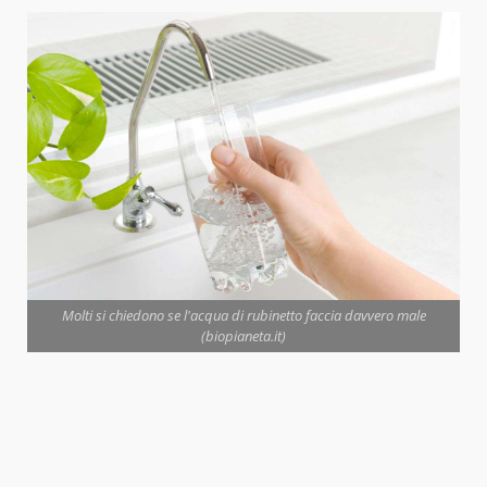
Molti si chiedono se l'acqua di rubinetto faccia davvero male
(biopianeta.it)