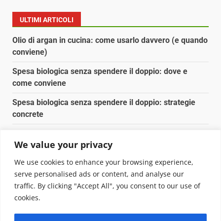
ULTIMI ARTICOLI
Olio di argan in cucina: come usarlo davvero (e quando
conviene)
Spesa biologica senza spendere il doppio: dove e
come conviene
Spesa biologica senza spendere il doppio: strategie
concrete
Orto domestico per principianti: cosa coltivare in 2 mq
We value your privacy
Pulizia naturale della casa: 3 ingredienti che
We use cookies to enhance your browsing experience,
sostituiscono 10 prodotti chimici
serve personalised ads or content, and analyse our
traffic. By clicking "Accept All", you consent to our use of
Copyright © 2025 Biopianeta.it proprietà di Jws Media
cookies.
Srl - Via Cavour 310 - 00184 Roma - P.Iva 17132921002
Questo blog non è una testata giornalistica, in quanto