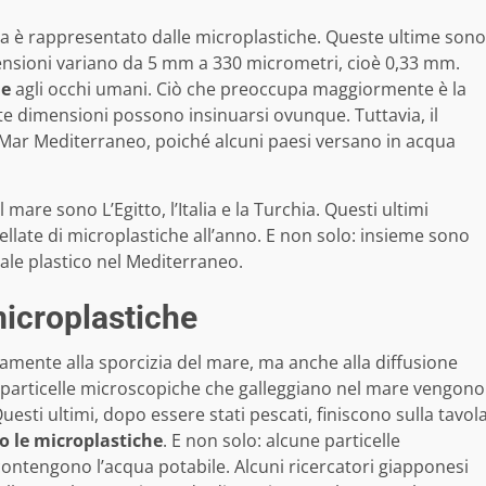
ca è rappresentato dalle microplastiche. Queste ultime sono
dimensioni variano da 5 mm a 330 micrometri, cioè 0,33 mm.
le
agli occhi umani. Ciò che preoccupa maggiormente è la
otte dimensioni possono insinuarsi ovunque. Tuttavia, il
l Mar Mediterraneo, poiché alcuni paesi versano in acqua
mare sono L’Egitto, l’Italia e la Turchia. Questi ultimi
late di microplastiche all’anno. E non solo: insieme sono
ale plastico nel Mediterraneo.
microplastiche
amente alla sporcizia del mare, ma anche alla diffusione
te particelle microscopiche che galleggiano nel mare vengono
esti ultimi, dopo essere stati pescati, finiscono sulla tavol
no le microplastiche
. E non solo: alcune particelle
e contengono l’acqua potabile. Alcuni ricercatori giapponesi