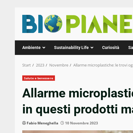
Zum
Inhalt
springen
Ambiente
Sustainability Life
Curiosità
Sa
Start
2023
Novembre
Allarme microplastiche: le trovi o
Salute e benessere
Allarme microplastic
in questi prodotti m
Fabio Meneghella
10 Novembre 2023