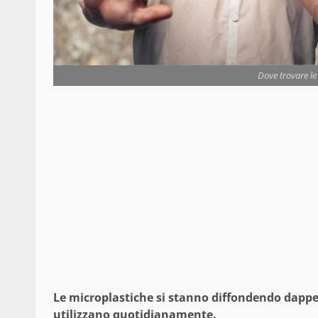
Dove trovare le
Le microplastiche si stanno diffondendo dapper
utilizzano quotidianamente.