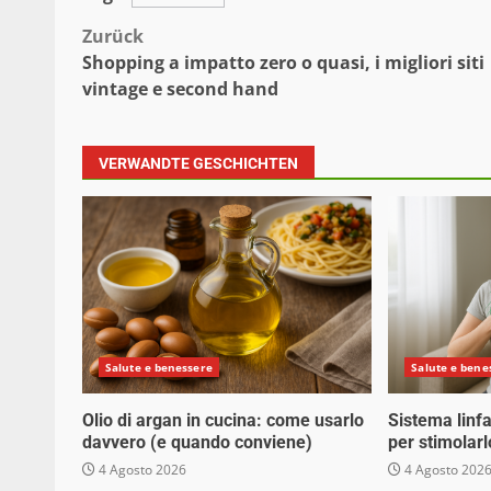
Beitragsnavigation
Zurück
Shopping a impatto zero o quasi, i migliori siti
vintage e second hand
VERWANDTE GESCHICHTEN
Salute e benessere
Salute e bene
Olio di argan in cucina: come usarlo
Sistema linfa
davvero (e quando conviene)
per stimolarl
4 Agosto 2026
4 Agosto 202