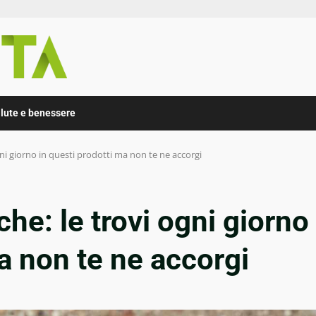
lute e benessere
gni giorno in questi prodotti ma non te ne accorgi
he: le trovi ogni giorno
a non te ne accorgi