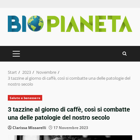
Zum
Inhalt
springen
PRIMÄRES
MENÜ
Start
2023
Novembre
3 tazzine al giorno di caffè, così si combatte una delle patologie del
nostro secolo
Salute e benessere
3 tazzine al giorno di caffè, così si combatte
una delle patologie del nostro secolo
Clarissa Missarelli
17 Novembre 2023