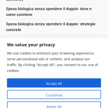
Spesa biologica senza spendere il doppio: dove e
come conviene
Spesa biologica senza spendere il doppio: strategie
concrete
Orto domestico per principianti: cosa coltivare in 2 mq
We value your privacy
Pulizia naturale della casa: 3 ingredienti che
We use cookies to enhance your browsing experience,
sostituiscono 10 prodotti chimici
serve personalised ads or content, and analyse our
traffic. By clicking "Accept All", you consent to our use of
Copyright © 2025 Biopianeta.it proprietà di Jws Media
cookies.
Srl - Via Cavour 310 - 00184 Roma - P.Iva 17132921002
Questo blog non è una testata giornalistica, in quanto
Accept All
viene aggiornato senza alcuna periodicità. Non può
pertanto considerarsi un prodotto editoriale ai sensi
Customise
della legge n. 62 del 07.03.2001
|
DarkNews
von AF
themes.
Reject All