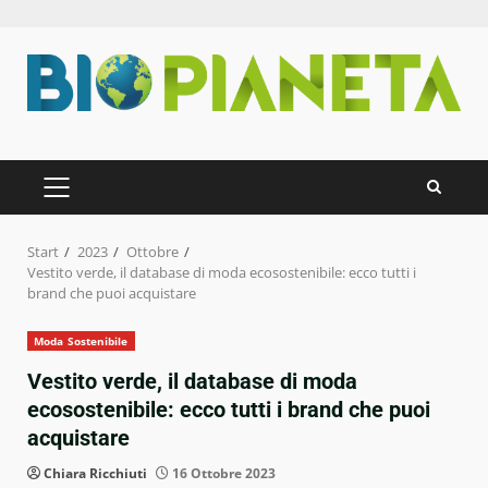
Zum
Inhalt
springen
PRIMÄRES
MENÜ
Start
2023
Ottobre
Vestito verde, il database di moda ecosostenibile: ecco tutti i
brand che puoi acquistare
Moda Sostenibile
Vestito verde, il database di moda
ecosostenibile: ecco tutti i brand che puoi
acquistare
Chiara Ricchiuti
16 Ottobre 2023