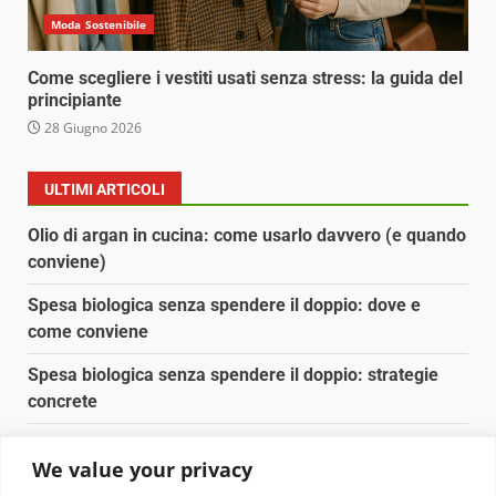
Moda Sostenibile
Come scegliere i vestiti usati senza stress: la guida del
principiante
28 Giugno 2026
ULTIMI ARTICOLI
Olio di argan in cucina: come usarlo davvero (e quando
conviene)
Spesa biologica senza spendere il doppio: dove e
come conviene
Spesa biologica senza spendere il doppio: strategie
concrete
Orto domestico per principianti: cosa coltivare in 2 mq
We value your privacy
Pulizia naturale della casa: 3 ingredienti che