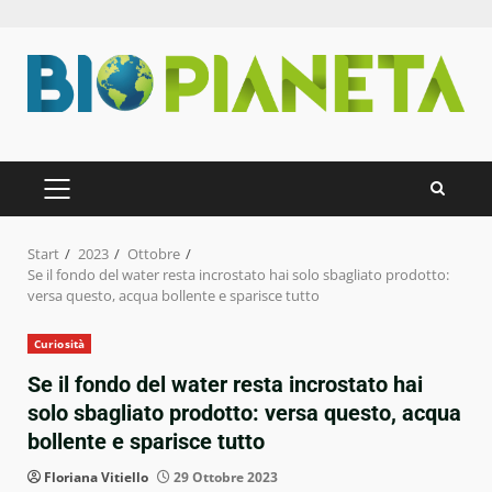
Zum
Inhalt
springen
PRIMÄRES
MENÜ
Start
2023
Ottobre
Se il fondo del water resta incrostato hai solo sbagliato prodotto:
versa questo, acqua bollente e sparisce tutto
Curiosità
Se il fondo del water resta incrostato hai
solo sbagliato prodotto: versa questo, acqua
bollente e sparisce tutto
Floriana Vitiello
29 Ottobre 2023