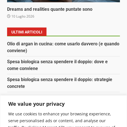
Dreams and realities quante puntate sono
10 Luglio 2026
ULTIMI ARTICOLI
Olio di argan in cucina: come usarlo davvero (e quando
conviene)
Spesa biologica senza spendere il doppio: dove e
come conviene
Spesa biologica senza spendere il doppio: strategie
concrete
Orto domestico per principianti: cosa coltivare in 2 mq
We value your privacy
Pulizia naturale della casa: 3 ingredienti che
We use cookies to enhance your browsing experience,
sostituiscono 10 prodotti chimici
serve personalised ads or content, and analyse our