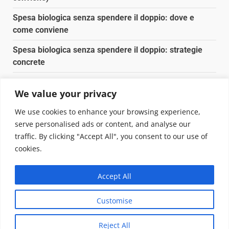
Spesa biologica senza spendere il doppio: dove e
come conviene
Spesa biologica senza spendere il doppio: strategie
concrete
Orto domestico per principianti: cosa coltivare in 2 mq
We value your privacy
Pulizia naturale della casa: 3 ingredienti che
We use cookies to enhance your browsing experience,
sostituiscono 10 prodotti chimici
serve personalised ads or content, and analyse our
traffic. By clicking "Accept All", you consent to our use of
Copyright © 2025 Biopianeta.it proprietà di Jws Media
cookies.
Srl - Via Cavour 310 - 00184 Roma - P.Iva 17132921002
Questo blog non è una testata giornalistica, in quanto
Accept All
viene aggiornato senza alcuna periodicità. Non può
pertanto considerarsi un prodotto editoriale ai sensi
Customise
della legge n. 62 del 07.03.2001
|
DarkNews
von AF
themes.
Reject All