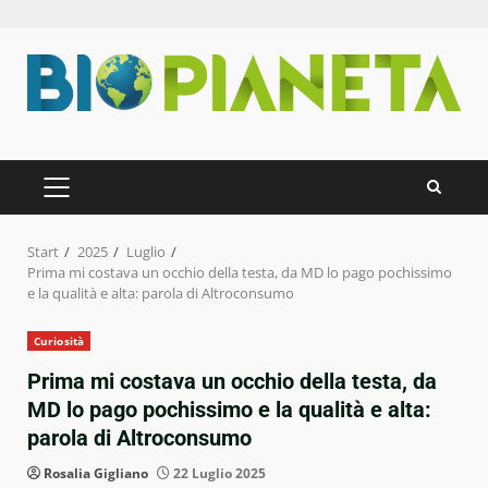
Zum
Inhalt
springen
PRIMÄRES
MENÜ
Start
2025
Luglio
Prima mi costava un occhio della testa, da MD lo pago pochissimo
e la qualità e alta: parola di Altroconsumo
Curiosità
Prima mi costava un occhio della testa, da
MD lo pago pochissimo e la qualità e alta:
parola di Altroconsumo
Rosalia Gigliano
22 Luglio 2025