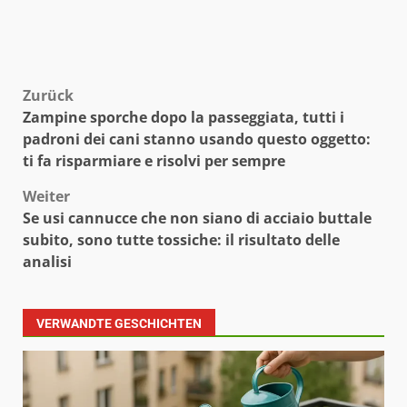
Beitragsnavigation
Zurück
Zampine sporche dopo la passeggiata, tutti i
padroni dei cani stanno usando questo oggetto:
ti fa risparmiare e risolvi per sempre
Weiter
Se usi cannucce che non siano di acciaio buttale
subito, sono tutte tossiche: il risultato delle
analisi
VERWANDTE GESCHICHTEN