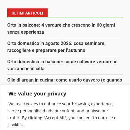
ULTIMI ARTICOLI
Orto in balcone: 4 verdure che crescono in 60 giorni
senza esperienza
Orto domestico in agosto 2026: cosa seminare,
raccogliere e preparare per l’autunno
Orto domestico in balcone: come coltivare verdure in
vasi anche in città
Olio di argan in cucina: come usarlo davvero (e quando
conviene)
We value your privacy
Spesa biologica senza spendere il doppio: dove e
We use cookies to enhance your browsing experience,
come conviene
serve personalised ads or content, and analyse our
traffic. By clicking "Accept All", you consent to our use of
Copyright © 2025 Biopianeta.it proprietà di Jws Media
cookies.
Srl - Via Cavour 310 - 00184 Roma - P.Iva 17132921002