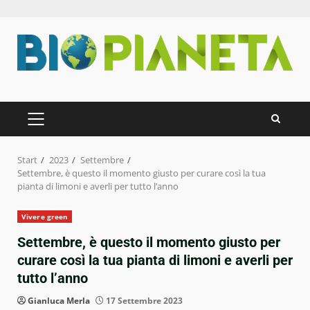
Zum
Inhalt
springen
PRIMÄRES
MENÜ
Start
2023
Settembre
Settembre, è questo il momento giusto per curare così la tua
pianta di limoni e averli per tutto l’anno
Vivere green
Settembre, è questo il momento giusto per
curare così la tua pianta di limoni e averli per
tutto l’anno
Gianluca Merla
17 Settembre 2023