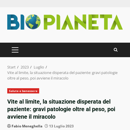
Zum
Inhalt
springen
PRIMÄRES
MENÜ
Start
2023
Luglio
Vite al limite, la situazione disperata del paziente: gravi patologie
oltre al peso, poi avviene il miracolo
Salute e benessere
Vite al limite, la situazione disperata del
paziente: gravi patologie oltre al peso, poi
avviene il miracolo
Fabio Meneghella
13 Luglio 2023