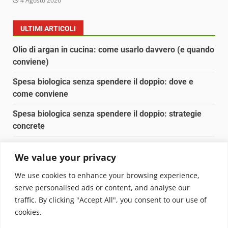
4 Agosto 2026
ULTIMI ARTICOLI
Olio di argan in cucina: come usarlo davvero (e quando
conviene)
Spesa biologica senza spendere il doppio: dove e
come conviene
Spesa biologica senza spendere il doppio: strategie
concrete
Orto domestico per principianti: cosa coltivare in 2 mq
We value your privacy
Pulizia naturale della casa: 3 ingredienti che
We use cookies to enhance your browsing experience,
sostituiscono 10 prodotti chimici
serve personalised ads or content, and analyse our
traffic. By clicking "Accept All", you consent to our use of
Copyright © 2025 Biopianeta.it proprietà di Jws Media
cookies.
Srl - Via Cavour 310 - 00184 Roma - P.Iva 17132921002