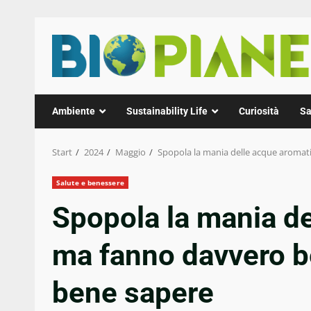
Zum
Inhalt
springen
Ambiente
Sustainability Life
Curiosità
Sa
Start
2024
Maggio
Spopola la mania delle acque aromati
Salute e benessere
Spopola la mania de
ma fanno davvero be
bene sapere