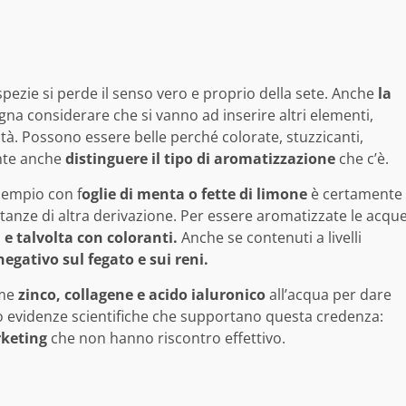
pezie si perde il senso vero e proprio della sete. Anche
la
gna considerare che si vanno ad inserire altri elementi,
tà. Possono essere belle perché colorate, stuzzicanti,
nte anche
distinguere il tipo di aromatizzazione
che c’è.
sempio con f
oglie di menta o fette di limone
è certamente
tanze di altra derivazione. Per essere aromatizzate le acqu
 e talvolta con coloranti.
Anche se contenuti a livelli
egativo sul fegato e sui reni.
ome
zinco, collagene e acido ialuronico
all’acqua per dare
sono evidenze scientifiche che supportano questa credenza:
rketing
che non hanno riscontro effettivo.