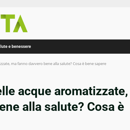
lute e benessere
zzate, ma fanno davvero bene alla salute? Cosa è bene sapere
lle acque aromatizzate,
ne alla salute? Cosa è