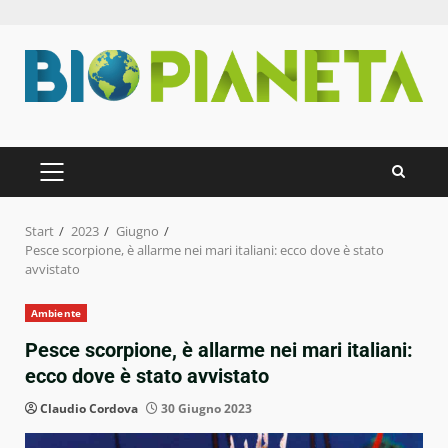
Zum
Inhalt
springen
PRIMÄRES
MENÜ
Start
2023
Giugno
Pesce scorpione, è allarme nei mari italiani: ecco dove è stato
avvistato
Ambiente
Pesce scorpione, è allarme nei mari italiani:
ecco dove è stato avvistato
Claudio Cordova
30 Giugno 2023