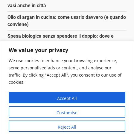
vasi anche in città
Olio di argan in cucina: come usarlo davvero (e quando
conviene)
Spesa biologica senza spendere il doppio: dove e
come conviene
We value your privacy
Spesa biologica senza spendere il doppio: strategie
We use cookies to enhance your browsing experience,
concrete
serve personalised ads or content, and analyse our
traffic. By clicking "Accept All", you consent to our use of
Copyright © 2025 Biopianeta.it proprietà di Jws Media
cookies.
Srl - Via Cavour 310 - 00184 Roma - P.Iva 17132921002
Questo blog non è una testata giornalistica, in quanto
Accept All
viene aggiornato senza alcuna periodicità. Non può
pertanto considerarsi un prodotto editoriale ai sensi
Customise
della legge n. 62 del 07.03.2001
|
DarkNews
von AF
themes.
Reject All