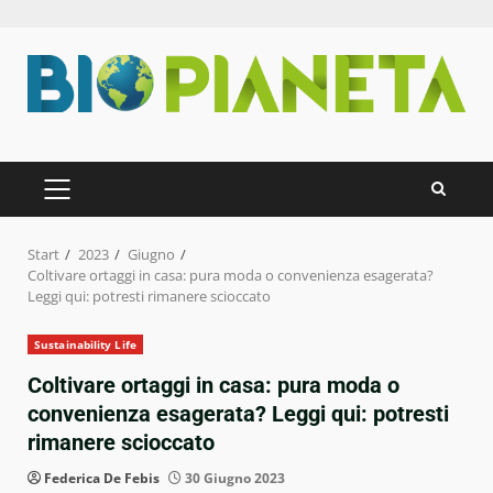
Zum
Inhalt
springen
PRIMÄRES
MENÜ
Start
2023
Giugno
Coltivare ortaggi in casa: pura moda o convenienza esagerata?
Leggi qui: potresti rimanere scioccato
Sustainability Life
Coltivare ortaggi in casa: pura moda o
convenienza esagerata? Leggi qui: potresti
rimanere scioccato
Federica De Febis
30 Giugno 2023