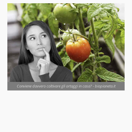
Conviene davvero coltivare gli ortaggi in casa? - biopianeta.it