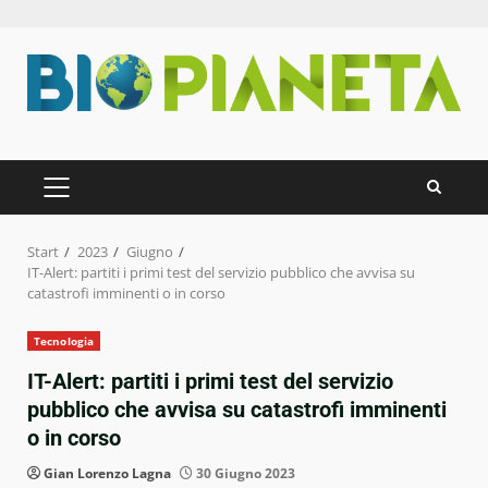
Zum
Inhalt
springen
PRIMÄRES
MENÜ
Start
2023
Giugno
IT-Alert: partiti i primi test del servizio pubblico che avvisa su
catastrofi imminenti o in corso
Tecnologia
IT-Alert: partiti i primi test del servizio
pubblico che avvisa su catastrofi imminenti
o in corso
Gian Lorenzo Lagna
30 Giugno 2023