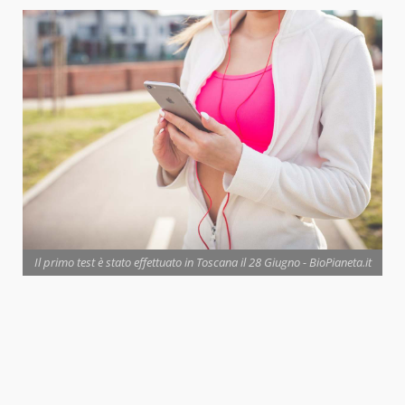
Il primo test è stato effettuato in Toscana il 28 Giugno - BioPianeta.it