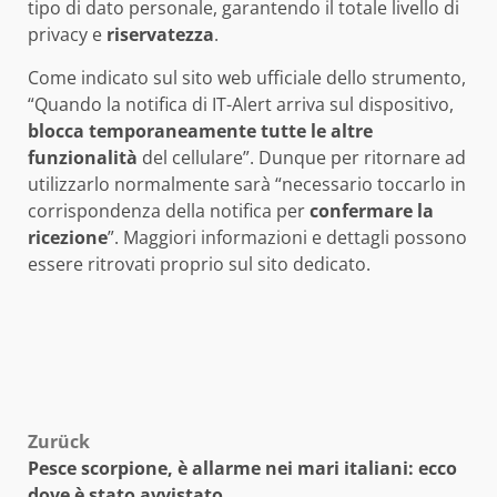
tipo di dato personale, garantendo il totale livello di
privacy e
riservatezza
.
Come indicato sul sito web ufficiale dello strumento,
“Quando la notifica di IT-Alert arriva sul dispositivo,
blocca temporaneamente tutte le altre
funzionalità
del cellulare”. Dunque per ritornare ad
utilizzarlo normalmente sarà “necessario toccarlo in
corrispondenza della notifica per
confermare la
ricezione
”. Maggiori informazioni e dettagli possono
essere ritrovati proprio sul sito dedicato.
Beitragsnavigation
Zurück
Pesce scorpione, è allarme nei mari italiani: ecco
dove è stato avvistato