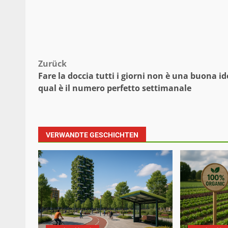
Beitragsnavigation
Zurück
Fare la doccia tutti i giorni non è una buona id
qual è il numero perfetto settimanale
VERWANDTE GESCHICHTEN