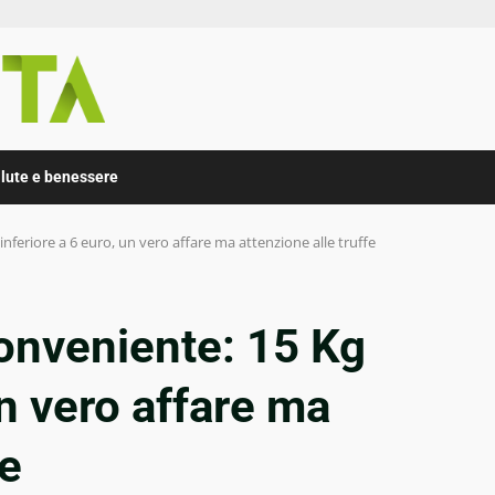
lute e benessere
nferiore a 6 euro, un vero affare ma attenzione alle truffe
onveniente: 15 Kg
un vero affare ma
fe