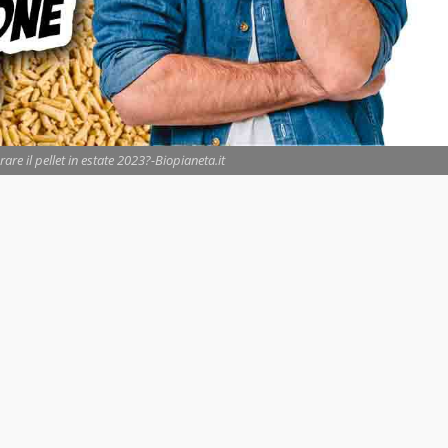
re il pellet in estate 2023?-Biopianeta.it