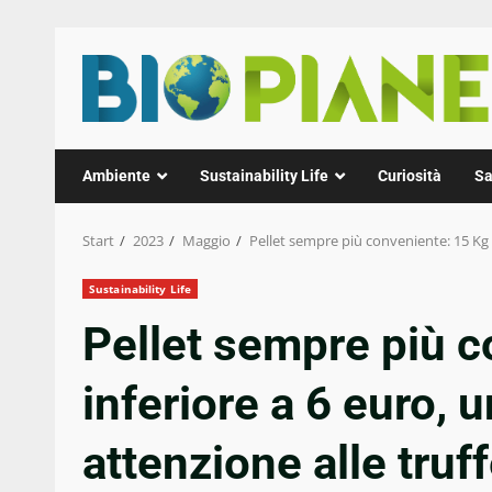
Zum
Inhalt
springen
Ambiente
Sustainability Life
Curiosità
Sa
Start
2023
Maggio
Pellet sempre più conveniente: 15 Kg i
Sustainability Life
Pellet sempre più c
inferiore a 6 euro, 
attenzione alle truf