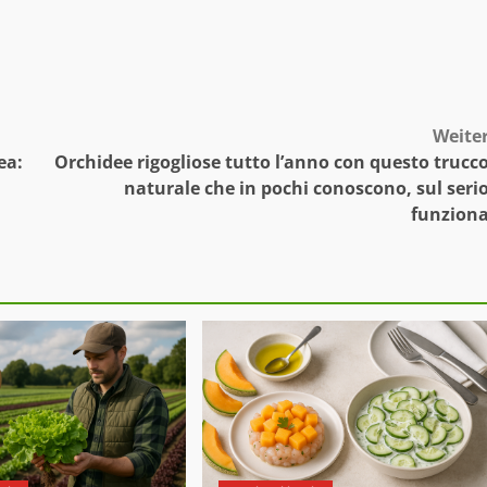
Weite
ea:
Orchidee rigogliose tutto l’anno con questo trucc
naturale che in pochi conoscono, sul seri
funzion