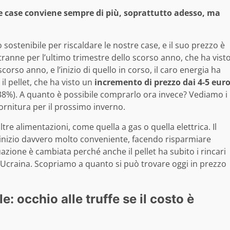
tre case conviene sempre di più, soprattutto adesso, ma
sostenibile per riscaldare le nostre case, e il suo prezzo è
tranne per l’ultimo trimestre dello scorso anno, che ha vist
rso anno, e l’inizio di quello in corso, il caro energia ha
l pellet, che ha visto un
incremento di prezzo dai 4-5 eur
38%). A quanto è possibile comprarlo ora invece? Vediamo i
 fornitura per il prossimo inverno.
 altre alimentazioni, come quella a gas o quella elettrica. Il
ll’inizio davvero molto conveniente, facendo risparmiare
tuazione è cambiata perché anche il pellet ha subito i rincari
 Ucraina. Scopriamo a quanto si può trovare oggi in prezzo
e: occhio alle truffe se il costo è