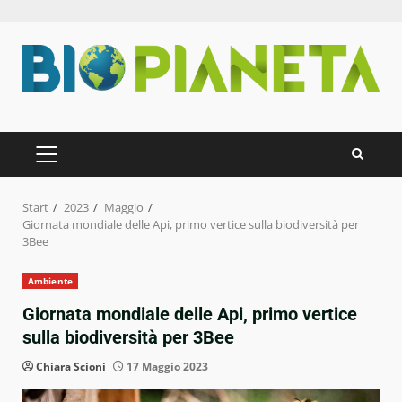
Zum
Inhalt
springen
PRIMÄRES
MENÜ
Start
2023
Maggio
Giornata mondiale delle Api, primo vertice sulla biodiversità per
3Bee
Ambiente
Giornata mondiale delle Api, primo vertice
sulla biodiversità per 3Bee
Chiara Scioni
17 Maggio 2023