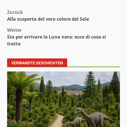
Beitragsnavigation
Zurück
Alla scoperta del vero colore del Sole
Weiter
Sta per arrivare la Luna nera: ecco di cosa si
tratta
VERWANDTE GESCHICHTEN