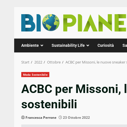
Zum
Inhalt
springen
Ambiente
Sustainability Life
Curiosità
Sa
Start
2022
Ottobre
ACBC per Missoni, le nuove sneaker s
Moda Sostenibile
ACBC per Missoni, 
sostenibili
Francesca Perrone
23 Ottobre 2022