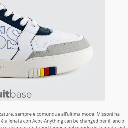
lzature, sempre e comunque all’ultima moda. Missoni ha
 è allenata con Acbc-Anything can be changed per il lancio
aso parliamo di un brand famoso nel mondo della moda, nel