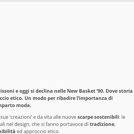
ssoni e oggi si declina nelle New Basket ’90. Dove storia
occio etico. Un modo per ribadire l’importanza di
omparto moda.
ue ‘creazioni’ e da vita alle nuove
scarpe sostenibili
: le
ali nel design, che si fanno portavoce di
tradizione
,
ibilità
ed approccio etico.