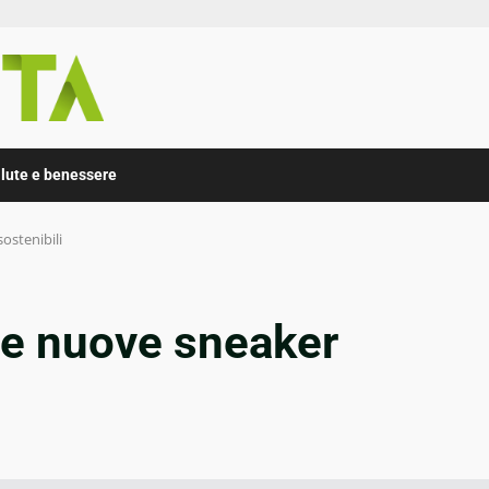
lute e benessere
ostenibili
le nuove sneaker