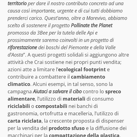
territorio
per dare il nostro contributo concreto ad una
causa così importante, urgente e di cui tutti
dobbiamo
prenderci carico. Quest’anno, oltre a Marevivo, abbiamo
scelto di sostenere il progetto
Pollinate
the Planet
promosso da 3Bee per la tutela delle Api e
prossimamente saremo coinvolti in un progetto di
riforestazione
dei boschi del Piemonte e della Valle
d’Aosta
”. A questi progetti solidali si aggiungono altre
attività che Crai sostiene nei propri punti vendita;
azioni atte a limitare l’
ecological footprint
e
contribuire a combattere il
cambiamento
climatico
. Alcuni esempi, in tal senso, sono la
campagna
Aiutaci a salvare il cibo
contro lo
spreco
alimentare
, l’utilizzo di
materiali
di consumo
riciclabili
o
compostabili
nei banchi di
gastronomia, ortofrutta e macelleria, l’utilizzo di
carta riciclata
, la crescente proposta di dispenser
per la vendita del
prodotto sfuso
e la diffusione dei
macchinari per la
compattazione della plastica
,