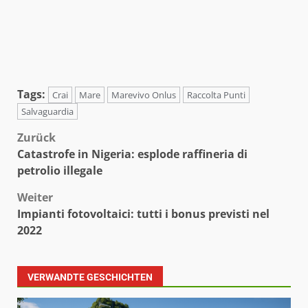
Tags:
Crai
Mare
Marevivo Onlus
Raccolta Punti
Salvaguardia
Beitragsnavigation
Zurück
Catastrofe in Nigeria: esplode raffineria di
petrolio illegale
Weiter
Impianti fotovoltaici: tutti i bonus previsti nel
2022
VERWANDTE GESCHICHTEN