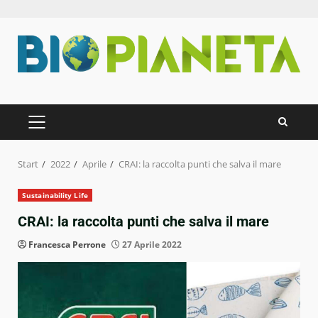
Zum
Inhalt
springen
PRIMÄRES
MENÜ
Start
2022
Aprile
CRAI: la raccolta punti che salva il mare
Sustainability Life
CRAI: la raccolta punti che salva il mare
Francesca Perrone
27 Aprile 2022