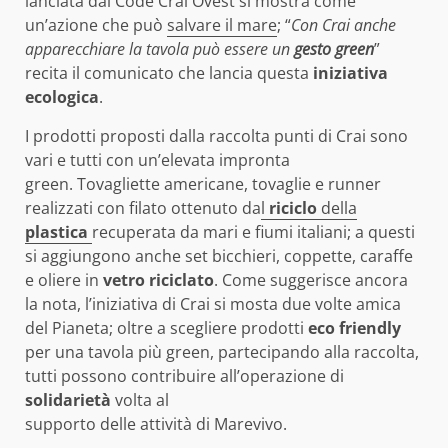
lanciata dal Codè Crai Ovest si mostra come
un’azione che può
salvare il mare
; “
Con Crai anche
apparecchiare la tavola può essere un
gesto green
”
recita il comunicato che lancia questa
iniziativa
ecologica
.
I prodotti proposti dalla raccolta punti di Crai sono
vari e tutti con un’elevata impronta
green. Tovagliette americane, tovaglie e runner
realizzati con filato ottenuto da
l
riciclo
della
plastica
recuperata da mari e fiumi italiani; a questi
si aggiungono anche set bicchieri, coppette, caraffe
e oliere in
vetro riciclato
. Come suggerisce ancora
la nota, l’iniziativa di Crai si mosta due volte amica
del Pianeta; oltre a scegliere prodotti
eco friendly
per una tavola più green, partecipando alla raccolta,
tutti possono contribuire all’operazione di
solidarietà
volta al
supporto delle attività di Marevivo.