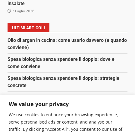
insalate
2 Luglio 2026
ULTIMI ARTICOLI
Olio di argan in cucina: come usarlo davvero (e quando
conviene)
Spesa biologica senza spendere il doppio: dove e
come conviene
Spesa biologica senza spendere il doppio: strategie
concrete
Orto domestico per principianti: cosa coltivare in 2 mq
We value your privacy
Pulizia naturale della casa: 3 ingredienti che
We use cookies to enhance your browsing experience,
sostituiscono 10 prodotti chimici
serve personalised ads or content, and analyse our
traffic. By clicking "Accept All", you consent to our use of
Copyright © 2025 Biopianeta.it proprietà di Jws Media