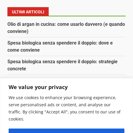
ULTIMI ARTICOLI
Olio di argan in cucina: come usarlo davvero (e quando
conviene)
Spesa biologica senza spendere il doppio: dove e
come conviene
Spesa biologica senza spendere il doppio: strategie
concrete
Orto domestico per principianti: cosa coltivare in 2 mq
We value your privacy
Pulizia naturale della casa: 3 ingredienti che
We use cookies to enhance your browsing experience,
sostituiscono 10 prodotti chimici
serve personalised ads or content, and analyse our
traffic. By clicking "Accept All", you consent to our use of
Copyright © 2025 Biopianeta.it proprietà di Jws Media
cookies.
Srl - Via Cavour 310 - 00184 Roma - P.Iva 17132921002
Questo blog non è una testata giornalistica, in quanto