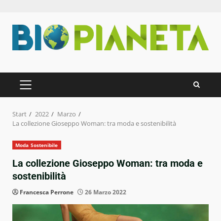
Zum
Inhalt
springen
PRIMÄRES
MENÜ
Start
2022
Marzo
La collezione Gioseppo Woman: tra moda e sostenibilità
Moda Sostenibile
La collezione Gioseppo Woman: tra moda e
sostenibilità
Francesca Perrone
26 Marzo 2022