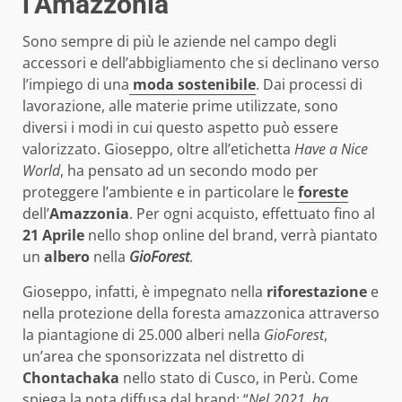
l’Amazzonia
Sono sempre di più le aziende nel campo degli
accessori e dell’abbigliamento che si declinano verso
l’impiego di una
moda sostenibile
. Dai processi di
lavorazione, alle materie prime utilizzate, sono
diversi i modi in cui questo aspetto può essere
valorizzato. Gioseppo, oltre all’etichetta
Have a Nice
World
, ha pensato ad un secondo modo per
proteggere l’ambiente e in particolare le
foreste
dell’
Amazzonia
. Per ogni acquisto, effettuato fino al
21 Aprile
nello shop online del brand, verrà piantato
un
albero
nella
GioForest
.
Gioseppo, infatti, è impegnato nella
riforestazione
e
nella protezione della foresta amazzonica attraverso
la piantagione di 25.000 alberi nella
GioForest
,
un’area che sponsorizzata nel distretto di
Chontachaka
nello stato di Cusco, in Perù. Come
spiega la nota diffusa dal brand: “
Nel 2021, ha