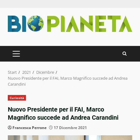
Zum
Inhalt
springen
PRIMÄRES
MENÜ
Start
2021
Dicembre
Nuovo Presidente per il FAI, Marco Magnifico succede ad Andrea
Carandini
Curiosità
Nuovo Presidente per il FAI, Marco
Magnifico succede ad Andrea Carandini
Francesca Perrone
17 Dicembre 2021