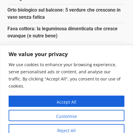
Orto biologico sul balcone: 5 verdure che crescono in
vaso senza fatica
Fava cottora: la leguminosa dimenticata che cresce
ovunque (e nutre bene)
Orto e giardino: calendario di semina agosto-
We value your privacy
settembre 2026
We use cookies to enhance your browsing experience,
Nancy la tartaruga torna libera in Adriatico
serve personalised ads or content, and analyse our
traffic. By clicking "Accept All", you consent to our use of
Copyright © 2025 Biopianeta.it proprietà di Jws Media
cookies.
Srl - Via Cavour 310 - 00184 Roma - P.Iva 17132921002
Questo blog non è una testata giornalistica, in quanto
Accept All
viene aggiornato senza alcuna periodicità. Non può
pertanto considerarsi un prodotto editoriale ai sensi
Customise
della legge n. 62 del 07.03.2001
|
DarkNews
von AF
themes.
Reject All