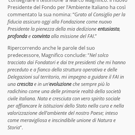
‘consegnare il testimone’ a Marco Magnifico. Il nuovo
Presidente del Fondo per l’Ambiente Italiano ha così
commentato la sua nomina: “G
rato al Consiglio per la
fiducia assicuro oggi alla Fondazione come nuovo
Presidente la pienezza della mia dedizione
entusiasta
,
profonda
e
convinta
alla missione del FAI
.”
Ripercorrendo anche le parole del suo
predecessore, Magnifico conclude: “
Nel solco
tracciato dai Fondatori e dai tre presidenti che mi hanno
preceduto e a fianco della struttura operativa e delle
Delegazioni sul territorio, mi impegno a guidare il FAI in
una
crescita
e in un’
evoluzione
che sempre più lo
radichino come una delle primarie realtà della società
civile italiana. Nata e cresciuta con vero spirito sociale
per affiancare le istituzioni dello Stato nella cura e nella
valorizzazione dell’ambiente del nostro Paese; inteso
come meravigliosa e inscindibile unione di Natura e
Storia
“.