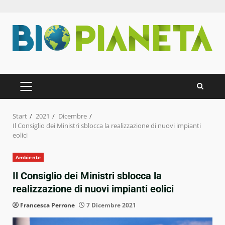
Zum
Inhalt
springen
PRIMÄRES
MENÜ
Start
2021
Dicembre
Il Consiglio dei Ministri sblocca la realizzazione di nuovi impianti
eolici
Ambiente
Il Consiglio dei Ministri sblocca la
realizzazione di nuovi impianti eolici
Francesca Perrone
7 Dicembre 2021