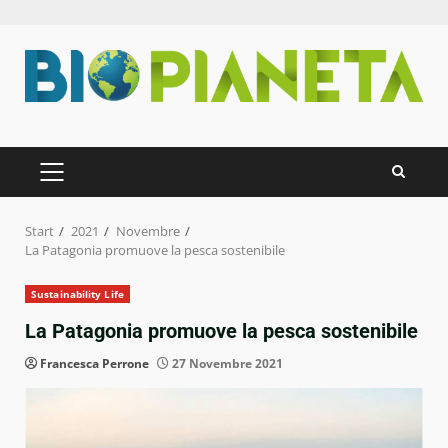
Zum
Inhalt
springen
PRIMÄRES
MENÜ
Start
2021
Novembre
La Patagonia promuove la pesca sostenibile
Sustainability Life
La Patagonia promuove la pesca sostenibile
Francesca Perrone
27 Novembre 2021