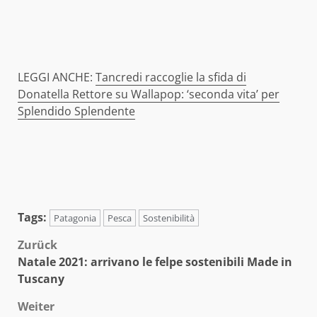
LEGGI ANCHE:
Tancredi raccoglie la sfida di
Donatella Rettore su Wallapop: ‘seconda vita’ per
Splendido Splendente
Tags:
Patagonia
Pesca
Sostenibilità
Beitragsnavigation
Zurück
Natale 2021: arrivano le felpe sostenibili Made in
Tuscany
Weiter