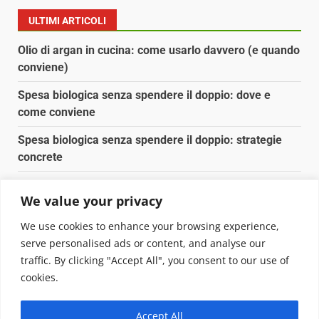
ULTIMI ARTICOLI
Olio di argan in cucina: come usarlo davvero (e quando
conviene)
Spesa biologica senza spendere il doppio: dove e
come conviene
Spesa biologica senza spendere il doppio: strategie
concrete
Orto domestico per principianti: cosa coltivare in 2 mq
We value your privacy
Pulizia naturale della casa: 3 ingredienti che
We use cookies to enhance your browsing experience,
sostituiscono 10 prodotti chimici
serve personalised ads or content, and analyse our
traffic. By clicking "Accept All", you consent to our use of
Copyright © 2025 Biopianeta.it proprietà di Jws Media
cookies.
Srl - Via Cavour 310 - 00184 Roma - P.Iva 17132921002
Questo blog non è una testata giornalistica, in quanto
Accept All