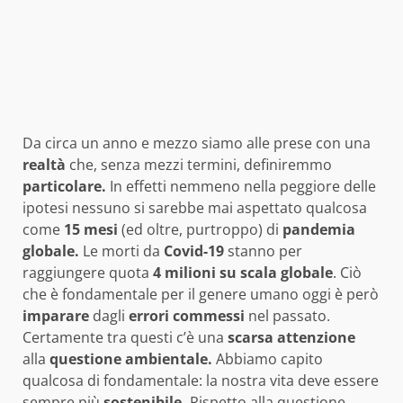
Da circa un anno e mezzo siamo alle prese con una
realtà
che, senza mezzi termini, definiremmo
particolare.
In effetti nemmeno nella peggiore delle
ipotesi nessuno si sarebbe mai aspettato qualcosa
come
15 mesi
(ed oltre, purtroppo) di
pandemia
globale.
Le morti da
Covid-19
stanno per
raggiungere quota
4 milioni su scala globale
. Ciò
che è fondamentale per il genere umano oggi è però
imparare
dagli
errori commessi
nel passato.
Certamente tra questi c’è una
scarsa attenzione
alla
questione ambientale.
Abbiamo capito
qualcosa di fondamentale: la nostra vita deve essere
sempre più
sostenibile.
Rispetto alla questione