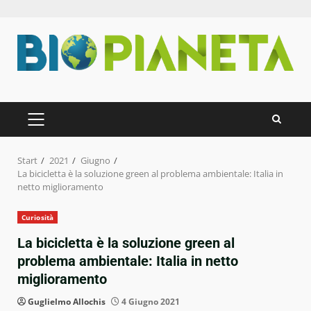
Zum
Inhalt
springen
PRIMÄRES
MENÜ
Start
2021
Giugno
La bicicletta è la soluzione green al problema ambientale: Italia in
netto miglioramento
Curiosità
La bicicletta è la soluzione green al
problema ambientale: Italia in netto
miglioramento
Guglielmo Allochis
4 Giugno 2021