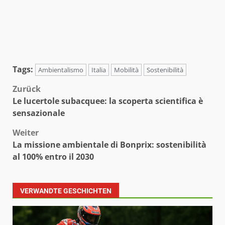
Tags:
Ambientalismo
Italia
Mobilità
Sostenibilità
Beitragsnavigation
Zurück
Le lucertole subacquee: la scoperta scientifica è
sensazionale
Weiter
La missione ambientale di Bonprix: sostenibilità
al 100% entro il 2030
VERWANDTE GESCHICHTEN