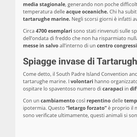
media stagionale
, generando non poche difficol
temperatura delle
acque oceaniche.
Chi ha subit
tartarughe marine.
Negli scorsi giorni è infatti
Circa
4700 esemplari
sono stati rinvenuti sulle sp
dell’ondata di freddo che non ha risparmiato nu
messe in salvo
all’interno di un
centro congressi
Spiagge invase di Tartarug
Come detto, il South Padre Island Convention and
tartarughe marine. I
volontari
hanno organizzat
ospitare lo spaventoso numero di
carapaci
in
dif
Con un
cambiamento
così
repentino
delle
temp
ipotermia. Questo
“letargo forzato”
è proprio il 
sono verificate ultimamente, questi animali si so