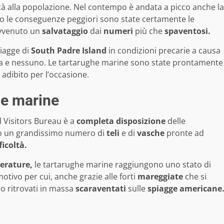
tà alla popolazione. Nel contempo è andata a picco anche la
o le conseguenze peggiori sono state certamente le
 avvenuto un
salvataggio
dai
numeri
più che
spaventosi.
iagge di
South Padre Island
in condizioni precarie a causa
lla e nessuno. Le tartarughe marine sono state prontamente
adibito per l’occasione.
he marine
 Visitors Bureau è a
completa disposizione
delle
o un grandissimo numero di
teli
e di
vasche
pronte ad
ficoltà.
erature,
le tartarughe marine raggiungono uno stato di
motivo per cui, anche grazie alle forti
mareggiate
che si
no ritrovati in massa
scaraventati
sulle
spiagge americane