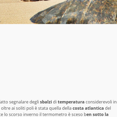
atto segnalare degli
sbalzi
di
temperatura
considerevoli in
ltre ai soliti poli è stata quella della
costa atlantica
del
nte lo scorso inverno il termometro è sceso b
en sotto la