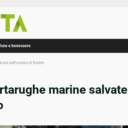
lute e benessere
lvate dall’ondata di freddo
artarughe marine salvate
o