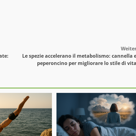
Weite
ate:
Le spezie accelerano il metabolismo: cannella 
peperoncino per migliorare lo stile di vit