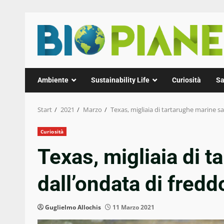
Zum
Inhalt
springen
Ambiente
Sustainability Life
Curiosità
Sa
Start
2021
Marzo
Texas, migliaia di tartarughe marine sa
Curiosità
Texas, migliaia di t
dall’ondata di fredd
Guglielmo Allochis
11 Marzo 2021