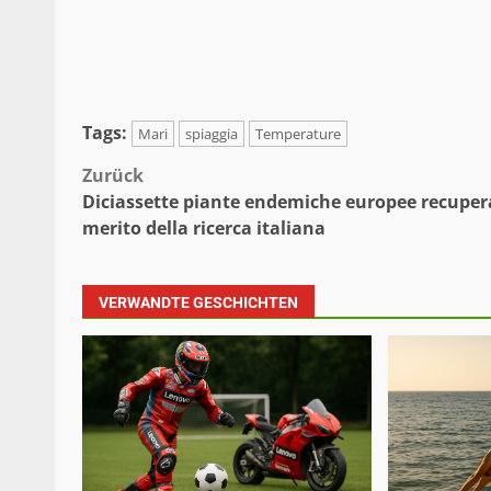
Tags:
Mari
spiaggia
Temperature
Beitragsnavigation
Zurück
Diciassette piante endemiche europee recuper
merito della ricerca italiana
VERWANDTE GESCHICHTEN