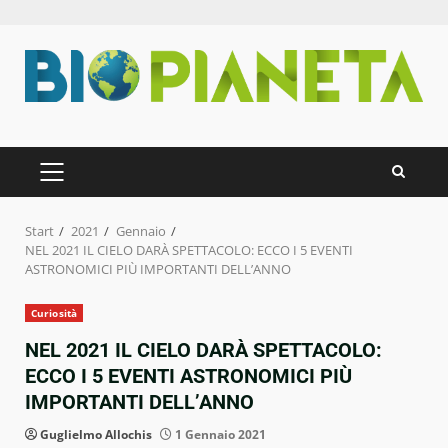
Zum
Inhalt
springen
PRIMÄRES
MENÜ
Start
2021
Gennaio
NEL 2021 IL CIELO DARÀ SPETTACOLO: ECCO I 5 EVENTI
ASTRONOMICI PIÙ IMPORTANTI DELL’ANNO
Curiosità
NEL 2021 IL CIELO DARÀ SPETTACOLO:
ECCO I 5 EVENTI ASTRONOMICI PIÙ
IMPORTANTI DELL’ANNO
Guglielmo Allochis
1 Gennaio 2021