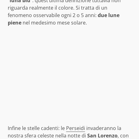
“
luna blu
“: quest’ultima definizione tuttavia non
riguarda realmente il colore. Si tratta di un
fenomeno osservabile ogni 2 o 5 anni:
due lune
piene
nel medesimo mese solare.
Infine le stelle cadenti: le
Perseidi
invaderanno la
nostra sfera celeste nella notte di
San
Lorenzo
, con