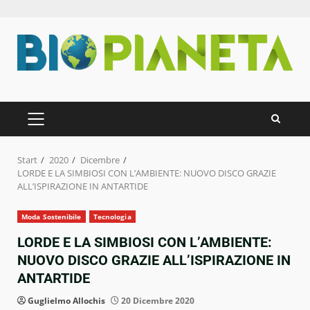
Zum
Inhalt
springen
PRIMÄRES
MENÜ
Start
2020
Dicembre
LORDE E LA SIMBIOSI CON L’AMBIENTE: NUOVO DISCO GRAZIE
ALL’ISPIRAZIONE IN ANTARTIDE
Moda Sostenibile
Tecnologia
LORDE E LA SIMBIOSI CON L’AMBIENTE:
NUOVO DISCO GRAZIE ALL’ISPIRAZIONE IN
ANTARTIDE
Guglielmo Allochis
20 Dicembre 2020