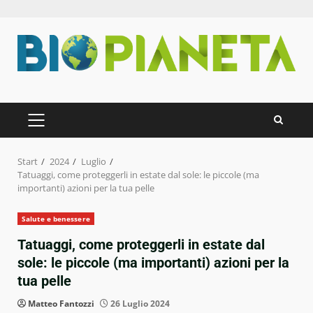
Zum
Inhalt
springen
PRIMÄRES
MENÜ
Start
2024
Luglio
Tatuaggi, come proteggerli in estate dal sole: le piccole (ma
importanti) azioni per la tua pelle
Salute e benessere
Tatuaggi, come proteggerli in estate dal
sole: le piccole (ma importanti) azioni per la
tua pelle
Matteo Fantozzi
26 Luglio 2024