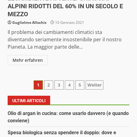
ALPINI RIDOTTI DEL 60% IN UN SECOLO E
MEZZO
Guglielmo Allochis
10 Gennaio 2021
Il problema dei cambiamenti climatici sta
diventando seriamente insostenibile per il nostro
Pianeta. La maggior parte delle...
Mehr erfahren
Paginazione
1
2
3
4
5
Weiter
degli
ULTIMI ARTICOLI
articoli
Olio di argan in cucina: come usarlo davvero (e quando
conviene)
Spesa biologica senza spendere il doppio: dove e