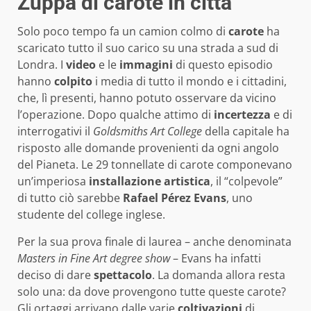
Zuppa di carote in città
Solo poco tempo fa un camion colmo di
carote
ha
scaricato tutto il suo carico su una strada a sud di
Londra. I
video
e le
immagini
di questo episodio
hanno
colpito
i media di tutto il mondo e i cittadini,
che, lì presenti, hanno potuto osservare da vicino
l’operazione. Dopo qualche attimo di
incertezza
e di
interrogativi il
Goldsmiths
Art
College
della capitale ha
risposto alle domande provenienti da ogni angolo
del Pianeta. Le 29 tonnellate di carote componevano
un’imperiosa
installazione
artistica
, il “colpevole”
di tutto ciò sarebbe
Rafael
Pérez
Evans
, uno
studente del college inglese.
Per la sua prova finale di laurea – anche denominata
Masters
in Fine Art degree show
– Evans ha infatti
deciso di dare
spettacolo
. La domanda allora resta
solo una: da dove provengono tutte queste carote?
Gli ortaggi arrivano dalle varie
coltivazioni
di