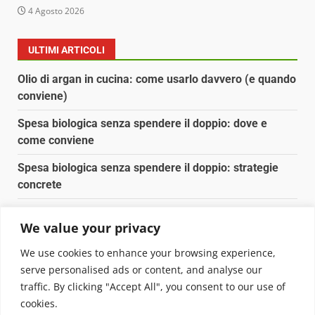
4 Agosto 2026
ULTIMI ARTICOLI
Olio di argan in cucina: come usarlo davvero (e quando
conviene)
Spesa biologica senza spendere il doppio: dove e
come conviene
Spesa biologica senza spendere il doppio: strategie
concrete
Orto domestico per principianti: cosa coltivare in 2 mq
We value your privacy
Pulizia naturale della casa: 3 ingredienti che
We use cookies to enhance your browsing experience,
sostituiscono 10 prodotti chimici
serve personalised ads or content, and analyse our
traffic. By clicking "Accept All", you consent to our use of
Copyright © 2025 Biopianeta.it proprietà di Jws Media
cookies.
Srl - Via Cavour 310 - 00184 Roma - P.Iva 17132921002