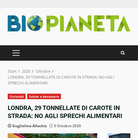
Zum
Inhalt
springen
PRIMÄRES
MENÜ
Start
2020
Ottobre
LONDRA, 29 TONNELLATE DI CAROTE IN STRADA: NO AGLI
SPRECHI ALIMENTARI
Curiosità
Salute e benessere
LONDRA, 29 TONNELLATE DI CAROTE IN
STRADA: NO AGLI SPRECHI ALIMENTARI
Guglielmo Allochis
5 Ottobre 2020